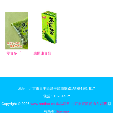
揭秘茶葉、
食品銷售中
動成型機與
動成型機
塑料食品包
的視覺營銷
餅干全自動
開啟餅干全
裝袋與真空
革命
加工設備
自動加工與
包裝袋的市
開啟食品銷
銷售新紀元
場價格與選
售新篇章
擇指南
零食多 千
惠爾康食品
滋百味，共
飲料系列
享財富，邀
特價批發渠
您共筑休閑
道全解析
食品連鎖新
地址：北京市昌平區昌平鎮南關路1號樓4層1-517
篇章
電話：1326140**
Copyright © 2026
www.renfiao.cn
食品銷售
北京央實商貿
食品銷售
版
權所有
Sitemap