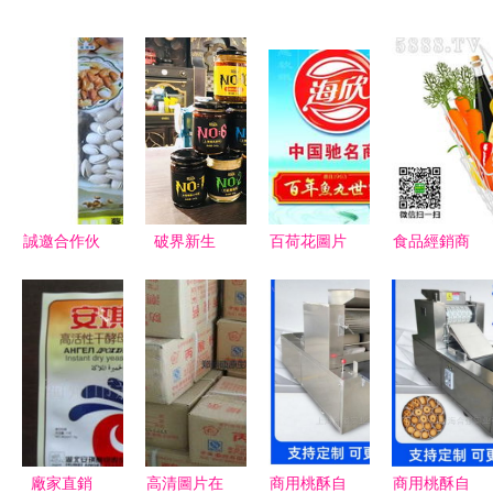
誠邀合作伙
破界新生
百荷花圖片
食品經銷商
伴 攜手共
開啟“顏值
免費下載指
的突圍之路
贏休閑食品
即味蕾”的
南 千圖網
在變革中找
市場
食品包裝設
優質素材助
準定位，于
計新紀元
您提升食品
挑戰中把握
銷售視覺營
機遇
銷
廠家直銷
高清圖片在
商用桃酥自
商用桃酥自