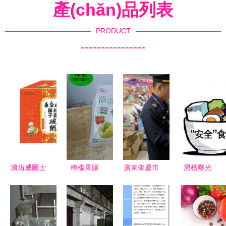
產(chǎn)品列表
PRODUCT
----------------
濰坊威爾士
檸檬果膠
廣東肇慶市
黑榜曝光
食品代理經
價格、型
場監(jiān)
寶雞多家超
(jīng)銷意
號、圖片及
管部門重拳
市食品抽檢
向分析
食品銷售指
出擊，嚴打
不合格，這