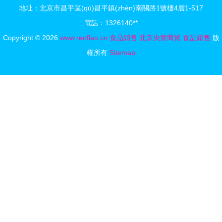
地址：北京市昌平區(qū)昌平鎮(zhèn)南關路1號樓4層1-517
雞蛋品牌榜
成功之道
電話：1326140**
上有名
Copyright © 2026
www.renfiao.cn
食品銷售
北京央實商貿
食品銷售
版
權所有
Sitemap