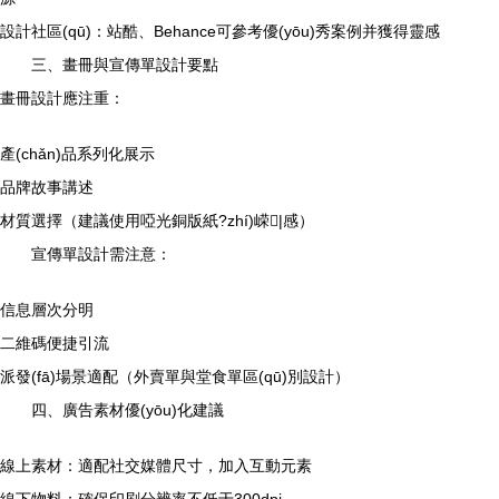
設計社區(qū)：站酷、Behance可參考優(yōu)秀案例并獲得靈感
三、畫冊與宣傳單設計要點
畫冊設計應注重：
產(chǎn)品系列化展示
品牌故事講述
材質選擇（建議使用啞光銅版紙?zhí)嵘|感）
宣傳單設計需注意：
信息層次分明
二維碼便捷引流
派發(fā)場景適配（外賣單與堂食單區(qū)別設計）
四、廣告素材優(yōu)化建議
線上素材：適配社交媒體尺寸，加入互動元素