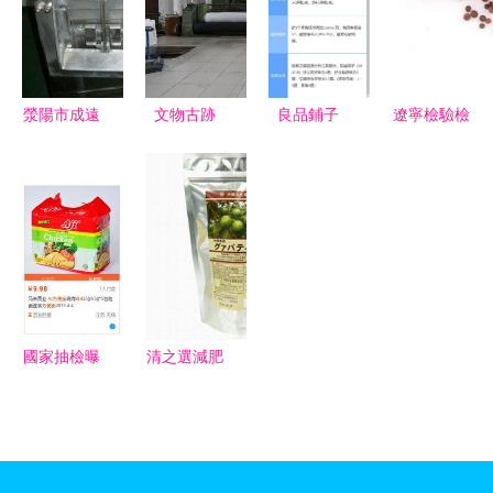
南
食品銷
些常購商品
售“無底
你中招了
線”營銷亂
嗎？
象
滎陽市成遠
文物古跡
良品鋪子
遼寧檢驗檢
食品機械廠
文物古跡
2021年業
疫局出臺28
武漢市東西
(yè)績公告
項創
湖區(qū)人
解讀 凈利
(chuàng)新
民政府 武
潤下滑下的
舉措 全力
漢臨空港經
戰(zhàn)略
支持自貿試
(jīng)濟技
堅守與股東
驗區(qū)食
術開發(fā)
回報
品貿易發
國家抽檢曝
清之選減肥
區(qū)管委
(fā)展
光11批次不
食品專門店
會
合格食品，
揭秘熱銷榜
知名方便
首位產
面、小米、
(chǎn)品的