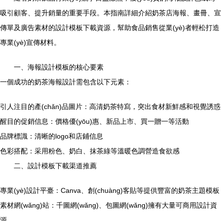
吸引顧客、提升銷量的重要手段。本指南詳細介紹奶茶店海報、畫冊、宣
傳單及廣告素材的設計模板下載資源，幫助食品銷售從業(yè)者輕松打造
專業(yè)宣傳材料。
一、海報設計模板的核心要素
一個成功的奶茶海報設計需包含以下元素：
引人注目的產(chǎn)品圖片：高清奶茶特寫，突出食材新鮮感和視覺誘惑
醒目的促銷信息：價格優(yōu)惠、新品上市、買一贈一等活動
品牌標識：清晰的logo和店鋪信息
色彩搭配：采用粉色、奶白、抹茶綠等溫暖色調營造食欲感
二、設計模板下載渠道推薦
專業(yè)設計平臺：Canva、創(chuàng)客貼等提供豐富的奶茶主題模板
素材網(wǎng)站：千圖網(wǎng)、包圖網(wǎng)擁有大量可商用設計資
源